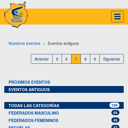
Inter
naveg
Nuestros eventos
Eventos antiguos
Anterior
5
6
7
8
9
Siguiente
PRÓXIMOS EVENTOS
EVENTOS ANTIGUOS
TODAS LAS CATEGORÍAS
159
FEDERADOS MASCULINO
66
FEDERADOS FEMENINOS
46
ESCUELAS
47