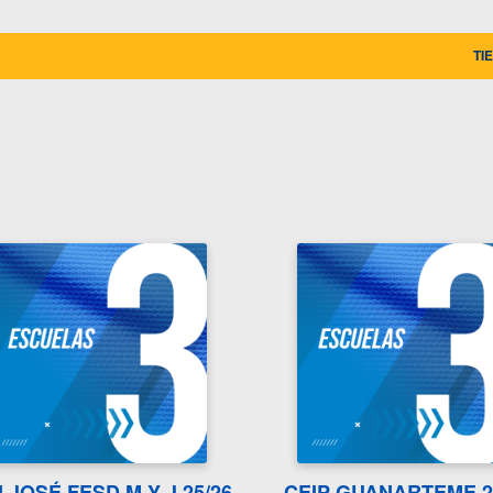
TI
 JOSÉ FESD M Y J 25/26
CEIP GUANARTEME 2