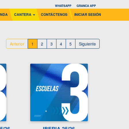
WHATSAPP
GRANCA APP
ENDA
CANTERA
CONTÁCTENOS
INICIAR SESIÓN
Anterior
1
2
3
4
5
Siguiente
5/26
IBERIA 25/26