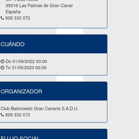
35016 Las Palmas de Gran Canar
España
928 332 072
CUÁNDO
De
01/09/2022 00:00
To
31/05/2023 00:00
ORGANIZADOR
aremos las pautas a tener en
Club Baloncesto Gran Canaria S.A.D.U.
928 332 072
FLUJO SOCIAL