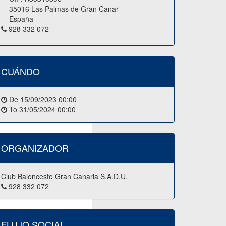
35016 Las Palmas de Gran Canar
España
928 332 072
CUÁNDO
a acuda a la actividad
De
15/09/2023 00:00
To
31/05/2024 00:00
ORGANIZADOR
Club Baloncesto Gran Canaria S.A.D.U.
928 332 072
utas a tener en cuenta para
FLUJO SOCIAL