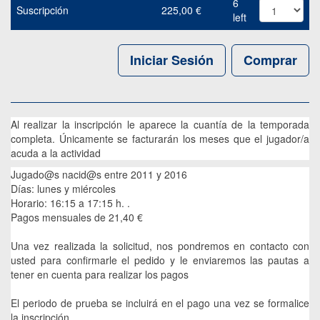
6
Suscripción
225,00
€
left
Iniciar Sesión
Comprar
Al realizar la inscripción le aparece la cuantía de la temporada
completa. Únicamente se facturarán los meses que el jugador/a
acuda a la actividad
Jugado@s nacid@s entre 2011 y 2016
Días: lunes y miércoles
Horario: 16:15 a 17:15 h. .
Pagos mensuales de 21,40 €
Una vez realizada la solicitud, nos pondremos en contacto con
usted para confirmarle el pedido y le enviaremos las pautas a
tener en cuenta para realizar los pagos
El periodo de prueba se incluirá en el pago una vez se formalice
la inscripción.