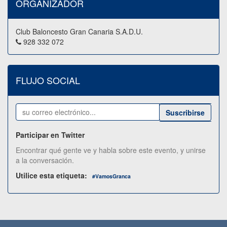
ORGANIZADOR
Club Baloncesto Gran Canaria S.A.D.U.
928 332 072
FLUJO SOCIAL
Suscribirse
Participar en Twitter
Encontrar qué gente ve y habla sobre este evento, y unirse
a la conversación.
Utilice esta etiqueta:
#
VamosGranca