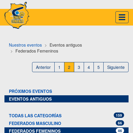
Inter
naveg
Nuestros eventos
Eventos antiguos
Federados Femeninos
Anterior
1
2
3
4
5
Siguiente
PRÓXIMOS EVENTOS
EVENTOS ANTIGUOS
TODAS LAS CATEGORÍAS
159
FEDERADOS MASCULINO
66
FEDERADOS FEMENINOS
46