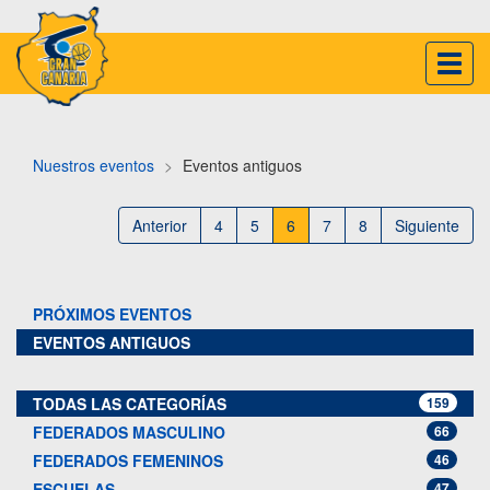
Inter
naveg
Nuestros eventos
Eventos antiguos
Anterior
4
5
6
7
8
Siguiente
PRÓXIMOS EVENTOS
EVENTOS ANTIGUOS
TODAS LAS CATEGORÍAS
159
FEDERADOS MASCULINO
66
FEDERADOS FEMENINOS
46
ESCUELAS
47