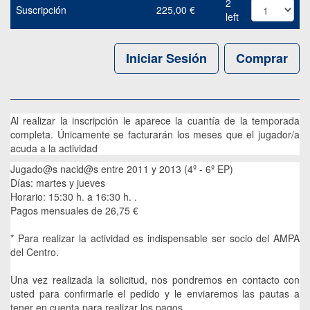
2
Suscripción
225,00
€
left
Iniciar Sesión
Comprar
Al realizar la inscripción le aparece la cuantía de la temporada
completa. Únicamente se facturarán los meses que el jugador/a
acuda a la actividad
Jugado@s nacid@s entre 2011 y 2013 (4º - 6º EP)
Días: martes y jueves
Horario: 15:30 h. a 16:30 h. .
Pagos mensuales de 26,75 €
* Para realizar la actividad es indispensable ser socio del AMPA
del Centro.
Una vez realizada la solicitud, nos pondremos en contacto con
usted para confirmarle el pedido y le enviaremos las pautas a
tener en cuenta para realizar los pagos