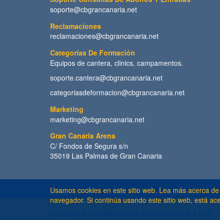
soporte@cbgrancanaria.net
Reclamaciones
reclamaciones@cbgrancanaria.net
Categorías De Formación
Equipos de cantera, clinics, campamentos.
soporte.cantera@cbgrancanaria.net
categoriasdeformacion@cbgrancanaria.net
Marketing
marketing@cbgrancanaria.net
Gran Canaria Arena
C/ Fondos de Segura s/n
35019 Las Palmas de Gran Canaria
Usamos cookies en este sitio web. Lea más acerca de
navegador. Si continúa usando este sitio web, está ac
Copyright ©
Club Baloncesto Gran Canaria S.A.D.U.