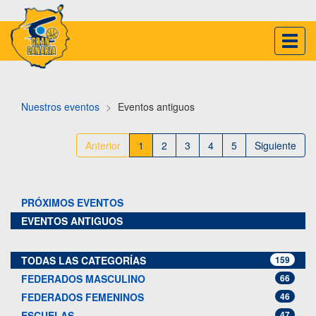
Inter
naveg
Nuestros eventos
Eventos antiguos
Anterior
1
2
3
4
5
Siguiente
PRÓXIMOS EVENTOS
EVENTOS ANTIGUOS
TODAS LAS CATEGORÍAS
159
FEDERADOS MASCULINO
66
FEDERADOS FEMENINOS
46
ESCUELAS
47